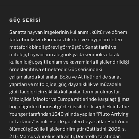
GÜÇ SERISI
Sanatta hayvan imgelerinin kullanımı, kültür ve dönem
fark etmeksizin karmaşık fikirleri ve duyguları ileten
metaforik bir dil görevi görmüştür. Sanat tarihi ve
mitoloji, hayvanların alegorik ya da sembolik olarak
kullanıldığı, çeşitli anlam ve kavramlarla ilişkilendirildiği
örnekler ihtiva etmektedir. Güç serisindeki
çalışmalarda kullanılan Boğa ve At figürleri de sanat
yapıtları ve mitolojide, güç, dayanıklılık ve mücadele
gibi ifadeler için sıklıkla kullanılan formlar olmuştur.
Mitolojide Minotor ve Europa mitlerinde karşılaştığımız
boğa figürleri tanrısal güçle ilişkilidir. Joseph Heintz the
Younger tarafından 1640 yılında yapılan “Pluto Arriving
in Tartarus” isimli eserde görülen beyaz atlar Pluto’nun
ölümcül gücü ile ilişkilendirilmiştir (Battistini, 2005, s.
211). Marcus Aurelius atlı anıtı, Donatello tarafından