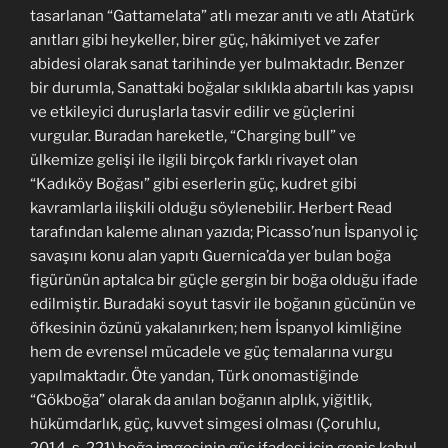
tasarlanan “Gattamelata” atlı mezar anıtı ve atlı Atatürk
anıtları gibi heykeller, birer güç, hâkimiyet ve zafer
abidesi olarak sanat tarihinde yer bulmaktadır. Benzer
bir durumla, Sanattaki boğalar sıklıkla abartılı kas yapısı
ve etkileyici duruşlarla tasvir edilir ve güçlerini
vurgular. Buradan hareketle, “Charging bull” ve
ülkemize gelişi ile ilgili birçok farklı rivayet olan
“Kadıköy Boğası” gibi eserlerin güç, kudret gibi
kavramlarla ilişkili olduğu söylenebilir. Herbert Read
tarafından kaleme alınan yazıda; Picasso’nun İspanyol iç
savaşını konu alan yapıtı Guernica’da yer bulan boğa
figürünün aptalca bir güçle gergin bir boğa olduğu ifade
edilmiştir. Buradaki soyut tasvir ile boğanın gücünün ve
öfkesinin özünü yakalanırken; hem İspanyol kimliğine
hem de evrensel mücadele ve güç temalarına vurgu
yapılmaktadır. Öte yandan, Türk onomastiğinde
“Gökboğa” olarak da anılan boğanın alplık, yiğitlik,
hükümdarlık, güç, kuvvet simgesi olması (Çoruhlu,