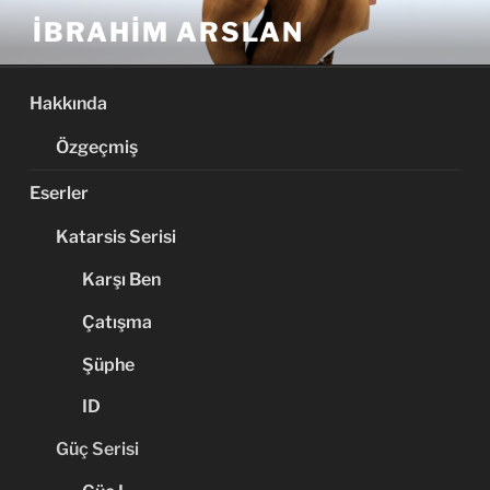
İçeriğe
İBRAHIM ARSLAN
geç
Hakkında
Özgeçmiş
Eserler
Katarsis Serisi
Karşı Ben
Çatışma
Şüphe
ID
Güç Serisi