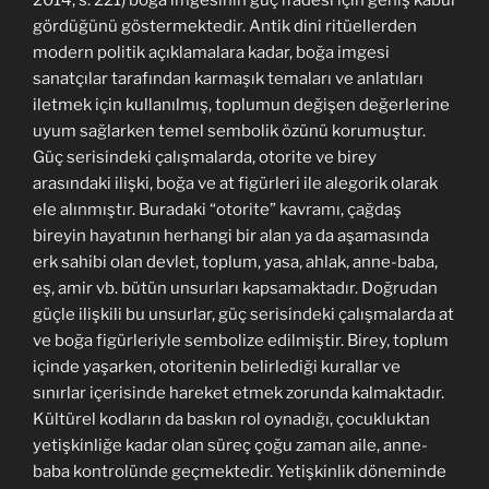
2014, s. 221) boğa imgesinin güç ifadesi için geniş kabul
gördüğünü göstermektedir. Antik dini ritüellerden
modern politik açıklamalara kadar, boğa imgesi
sanatçılar tarafından karmaşık temaları ve anlatıları
iletmek için kullanılmış, toplumun değişen değerlerine
uyum sağlarken temel sembolik özünü korumuştur.
Güç serisindeki çalışmalarda, otorite ve birey
arasındaki ilişki, boğa ve at figürleri ile alegorik olarak
ele alınmıştır. Buradaki “otorite” kavramı, çağdaş
bireyin hayatının herhangi bir alan ya da aşamasında
erk sahibi olan devlet, toplum, yasa, ahlak, anne-baba,
eş, amir vb. bütün unsurları kapsamaktadır. Doğrudan
güçle ilişkili bu unsurlar, güç serisindeki çalışmalarda at
ve boğa figürleriyle sembolize edilmiştir. Birey, toplum
içinde yaşarken, otoritenin belirlediği kurallar ve
sınırlar içerisinde hareket etmek zorunda kalmaktadır.
Kültürel kodların da baskın rol oynadığı, çocukluktan
yetişkinliğe kadar olan süreç çoğu zaman aile, anne-
baba kontrolünde geçmektedir. Yetişkinlik döneminde